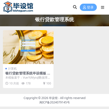
登录
银行贷款管理系统
计算机
银行贷款管理系统毕设模板 毕
业设计模板及毕业论文与任务
本模板基于：Vue与Mysql数据库开
书开题报告
发 系统界面实现 管理员登录 管理
10 月前
178
100
员输入个...
Copyright © 2026
毕设馆
- All rights reserved
闽ICP备2024079145号