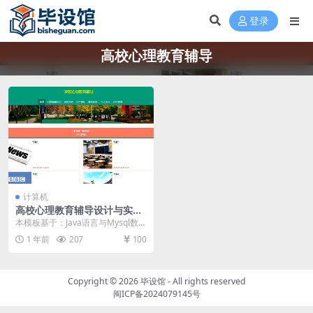
登录
高校心理教育辅导
计算机
高校心理教育辅导设计与实现
毕设模板 毕业设计模板及毕业
本模板基于：Java语言与Mysql数据
论文与开题报告
库开发 学生功能模块的实现 学生进
1 年前
207
100
入本系...
Copyright © 2026
毕设馆
- All rights reserved
闽ICP备2024079145号