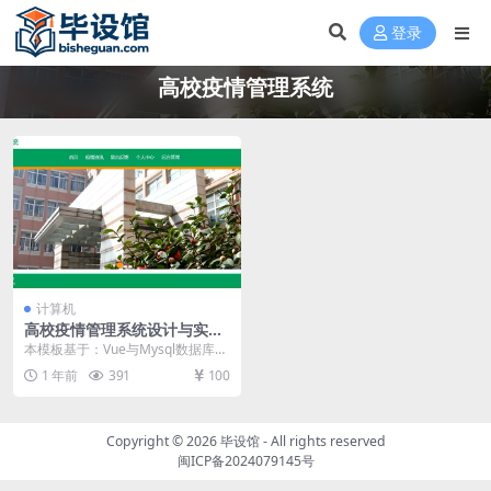
登录
高校疫情管理系统
计算机
高校疫情管理系统设计与实现
毕设模板 毕业设计模板及毕业
本模板基于：Vue与Mysql数据库开
论文
发 系统功能实现 系统主界面的实现
1 年前
391
100
学生在...
Copyright © 2026
毕设馆
- All rights reserved
闽ICP备2024079145号