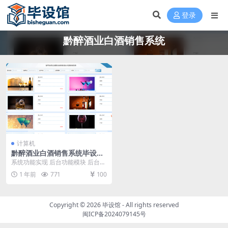
登录
黔醉酒业白酒销售系统
计算机
黔醉酒业白酒销售系统毕设模
板 毕业设计模板及毕业论文
系统功能实现 后台功能模块 后台登
录，用户通过输入用户名、密码，
1 年前
771
100
选择角色并点击登...
Copyright © 2026
毕设馆
- All rights reserved
闽ICP备2024079145号