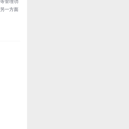
等管理功
另一方面