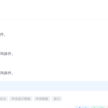
作。
询操作。
询操作。
论文
毕业设计模板
毕设模板
设计