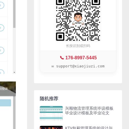
长按识别或扫码
📞 176-8997-5445
✉️ support@xiaojiuzi.com
随机推荐
兴顺物流管理系统毕设模板
毕业设计模板及毕业论文
KTV包厢管理系统的设计与