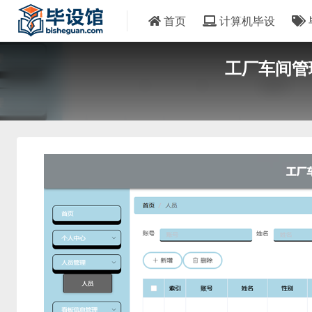
首页
计算机毕设
工厂车间管