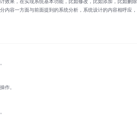
计效果，在实现系统基本功能，比如修改，比如添加，比如删除
分内容一方面与前面提到的系统分析，系统设计的内容相呼应，
。
操作。
。