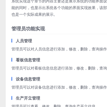
系统实现这个章节的内容主要还是展示系统的功能界面设
能的同时，也显示出系统各个功能的界面实现效果，该部
也是一个实际成果的展示。
管理员功能实现
人员管理
管理员可以对人员信息进行添加，修改，删除，查询操作
看板信息管理
管理员可以对看板信息信息进行添加，修改，删除，查询
设备信息管理
管理员可以对设备信息进行添加，修改，删除，查询操作
生产开立管理
管理员可以查看，修改，删除，查询生产开立信息。