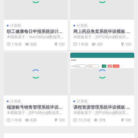
计算机
计算机
职工健康每日申报系统设计毕
网上药品售卖系统毕设模板 毕
设模板 毕业设计模板及毕业论
业设计模板及毕业论文与PPT
本模板基于：Vue与Mysql数据库开
本模板基于：JSP与Mysql数据库开
文
发 系统功能实现 进入到这个环节，
发 系统功能实现 系统实现部分就是
1 年前
663
100
1 年前
401
100
也就可以...
将系统分...
计算机
计算机
端游账号销售管理系统毕设模
课程资源管理系统毕设模板 毕
板 毕业设计模板及毕业论文
业设计模板及毕业论文
本模板基于：JSP与Mysql数据库开
本模板基于：JSP与Mysql数据库开
发 系统功能实现 进入到这个环节，
发 系统详细实现 管理员模块的实现
1 年前
829
100
10 月前
378
100
也就可以...
教师管...