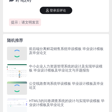
登录后评论
提示：请文明发言
随机推荐
前后端分离鲜花销售系统毕设模板 毕业设计模板
及毕业论文
中小企业人力资源管理系统的设计及实现毕设模
板 毕业设计模板及毕业论文与开题报告
公交线路查询系统毕设模板 毕业设计模板及毕业
论文
HTML5的问卷调查系统的设计与实现毕设模板 毕
业设计模板及毕业论文