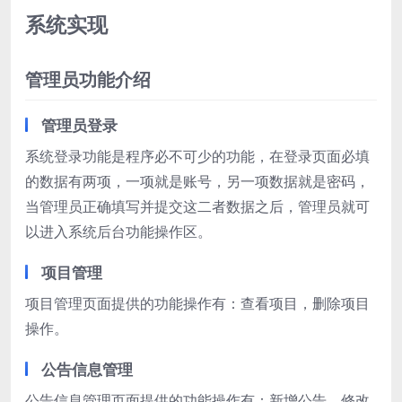
系统实现
管理员功能介绍
管理员登录
系统登录功能是程序必不可少的功能，在登录页面必填
的数据有两项，一项就是账号，另一项数据就是密码，
当管理员正确填写并提交这二者数据之后，管理员就可
以进入系统后台功能操作区。
项目管理
项目管理页面提供的功能操作有：查看项目，删除项目
操作。
公告信息管理
公告信息管理页面提供的功能操作有：新增公告，修改