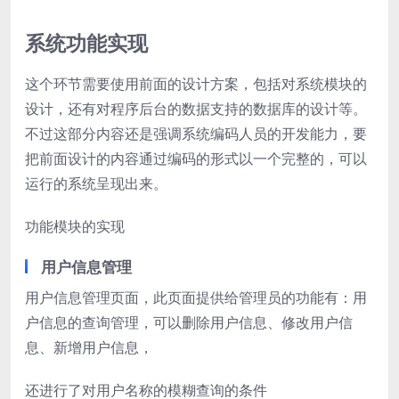
系统功能实现
这个环节需要使用前面的设计方案，包括对系统模块的
设计，还有对程序后台的数据支持的数据库的设计等。
不过这部分内容还是强调系统编码人员的开发能力，要
把前面设计的内容通过编码的形式以一个完整的，可以
运行的系统呈现出来。
功能模块的实现
用户信息管理
用户信息管理页面，此页面提供给管理员的功能有：用
户信息的查询管理，可以删除用户信息、修改用户信
息、新增用户信息，
还进行了对用户名称的模糊查询的条件