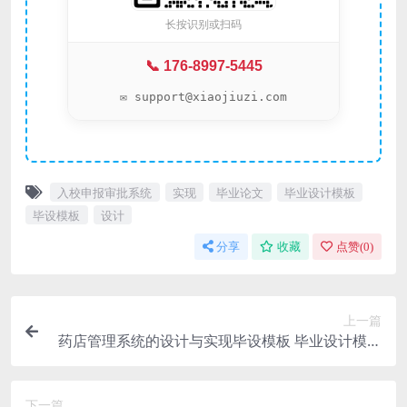
长按识别或扫码
📞 176-8997-5445
✉️ support@xiaojiuzi.com
入校申报审批系统
实现
毕业论文
毕业设计模板
毕设模板
设计
分享
收藏
点赞(
0
)
上一篇
药店管理系统的设计与实现毕设模板 毕业设计模板
及毕业论文与开题报告
下一篇