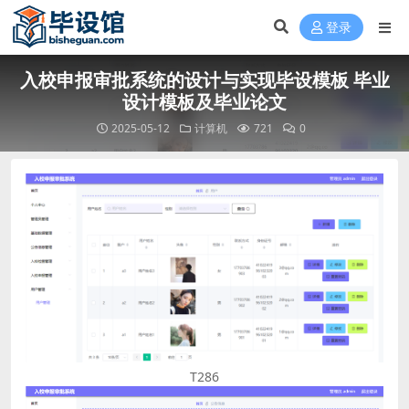
登录
入校申报审批系统的设计与实现毕设模板 毕业
设计模板及毕业论文
2025-05-12
计算机
721
0
T286