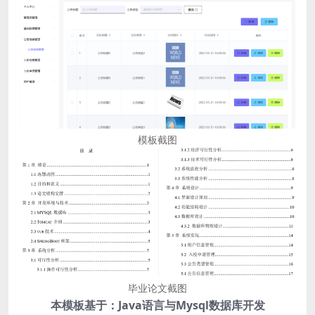
模板截图
毕业论文截图
本模板基于：Java语言与Mysql数据库开发