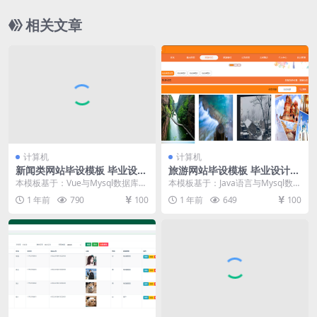
相关文章
计算机
计算机
新闻类网站毕设模板 毕业设计
旅游网站毕设模板 毕业设计模
模板及毕业论文与PPT
板及毕业论文
本模板基于：Vue与Mysql数据库开
本模板基于：Java语言与Mysql数据
发 系统界面实现 管理员登录 管理
库开发 系统功能实现 用户信息管理
1 年前
790
100
1 年前
649
100
员输入个...
用户...