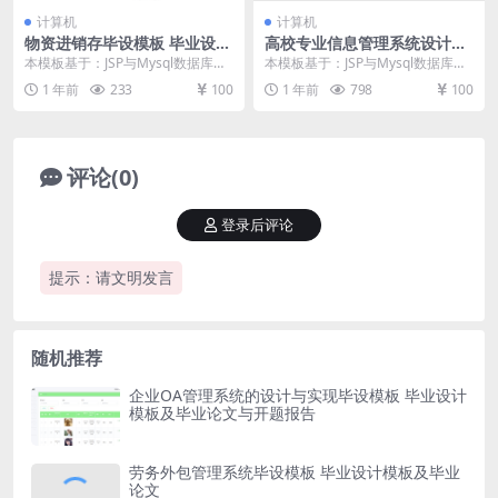
计算机
计算机
物资进销存毕设模板 毕业设计
高校专业信息管理系统设计与
模板及毕业论文
实现毕设模板 毕业设计模板及
本模板基于：JSP与Mysql数据库开
本模板基于：JSP与Mysql数据库开
毕业论文与PPT开题报告
发 系统功能实现 系统实现部分就是
发 系统功能实现 进入到这个环节，
1 年前
233
100
1 年前
798
100
将系统分...
也就可以...
评论(0)
登录后评论
提示：请文明发言
随机推荐
企业OA管理系统的设计与实现毕设模板 毕业设计
模板及毕业论文与开题报告
劳务外包管理系统毕设模板 毕业设计模板及毕业
论文