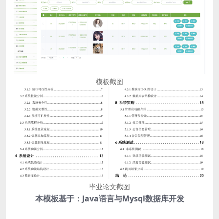
模板截图
毕业论文截图
本模板基于：Java语言与Mysql数据库开发