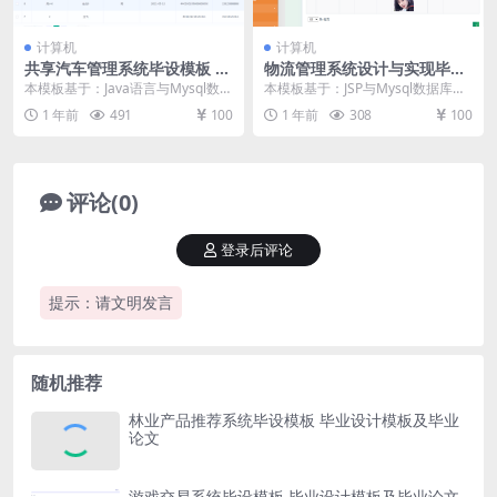
计算机
计算机
共享汽车管理系统毕设模板 毕
物流管理系统设计与实现毕设
业设计模板及毕业论文与开题
模板 毕业设计模板及毕业论文
本模板基于：Java语言与Mysql数据
本模板基于：JSP与Mysql数据库开
报告
与开题报告
库开发 系统详细实现 管理员模块的
发 系统功能实现 系统实现部分就是
1 年前
491
100
1 年前
308
100
实现 ...
将系统分...
评论(0)
登录后评论
提示：请文明发言
随机推荐
林业产品推荐系统毕设模板 毕业设计模板及毕业
论文
游戏交易系统毕设模板 毕业设计模板及毕业论文