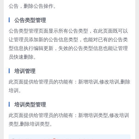
公告，删除公告操作。
公告类型管理
公告类型管理页面显示所有公告类型，在此页面既可以
让管理员添加新的公告信息类型，也能对已有的公告类
型信息执行编辑更新，失效的公告类型信息也能让管理
员快速删除。
培训管理
此页面提供给管理员的功能有：新增培训,修改培训,删除
培训。
培训类型管理
此页面提供给管理员的功能有：新增培训类型,修改培训
类型,删除培训类型。