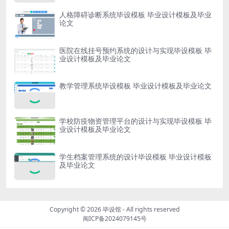
人格障碍诊断系统毕设模板 毕业设计模板及毕业
论文
医院在线挂号预约系统的设计与实现毕设模板 毕
业设计模板及毕业论文
教学管理系统毕设模板 毕业设计模板及毕业论文
学校防疫物资管理平台的设计与实现毕设模板 毕
业设计模板及毕业论文
学生档案管理系统的设计毕设模板 毕业设计模板
及毕业论文
Copyright © 2026
毕设馆
- All rights reserved
闽ICP备2024079145号