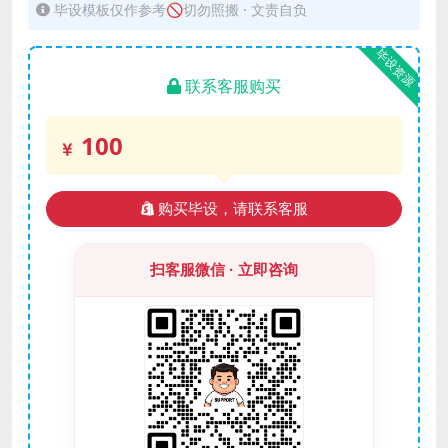
毕设模板仅作参考🚫切勿照搬 · 文责自负
毕设资源
联系客服购买
100
购买毕设，请联系客服
扫客服微信 · 立即咨询