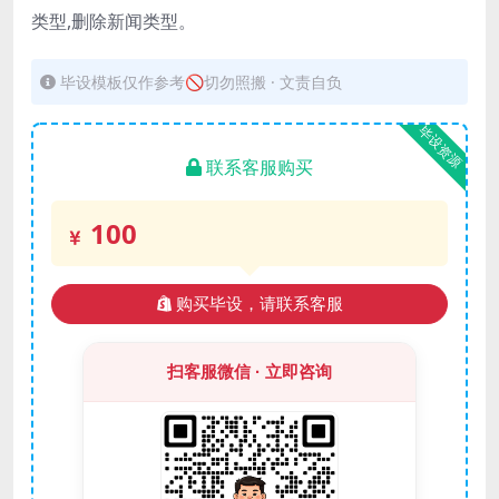
类型,删除新闻类型。
毕设模板仅作参考🚫切勿照搬 · 文责自负
毕设资源
联系客服购买
100
购买毕设，请联系客服
扫客服微信 · 立即咨询