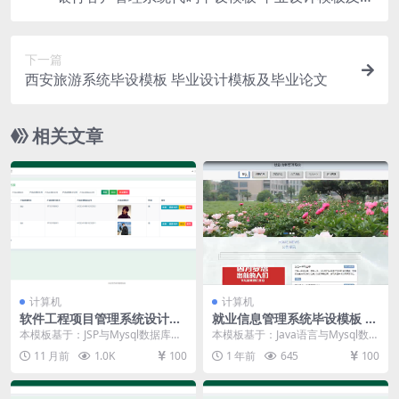
业论文
下一篇
西安旅游系统毕设模板 毕业设计模板及毕业论文
相关文章
计算机
计算机
软件工程项目管理系统设计与
就业信息管理系统毕设模板 毕
实现毕设模板 毕业设计模板及
业设计模板及毕业论文与PPT
本模板基于：JSP与Mysql数据库开
本模板基于：Java语言与Mysql数据
毕业论文与开题报告
发 系统功能实现 系统实现部分就是
库开发 系统功能的具体实现 前台功
11 月前
1.0K
100
1 年前
645
100
将系统分...
能模块...