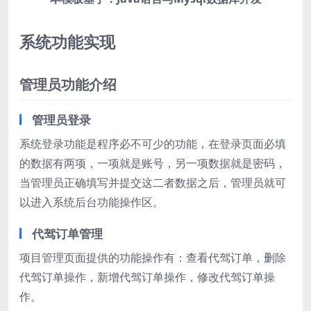
系统功能实现
管理员功能介绍
管理员登录
系统登录功能是程序必不可少的功能，在登录页面必填
的数据有两项，一项就是账号，另一项数据就是密码，
当管理员正确填写并提交这二者数据之后，管理员就可
以进入系统后台功能操作区。
代驾订单管理
项目管理页面提供的功能操作有：查看代驾订单，删除
代驾订单操作，新增代驾订单操作，修改代驾订单操
作。