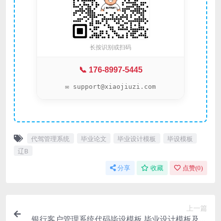
长按识别或扫码
📞 176-8997-5445
✉️ support@xiaojiuzi.com
代驾管理系统
毕业论文
毕业设计模板
毕设模板
辽B
分享
收藏
点赞(
0
)
上一篇
银行客户管理系统代码毕设模板 毕业设计模板及毕