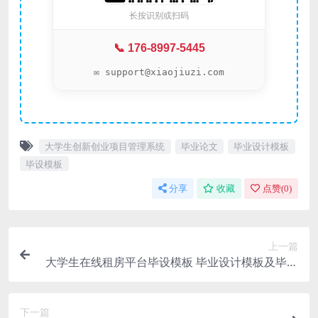
长按识别或扫码
📞 176-8997-5445
✉️ support@xiaojiuzi.com
大学生创新创业项目管理系统
毕业论文
毕业设计模板
毕设模板
分享
收藏
点赞(
0
)
上一篇
大学生在线租房平台毕设模板 毕业设计模板及毕业
论文
下一篇