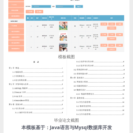
模板截图
毕业论文截图
本模板基于：Java语言与Mysql数据库开发