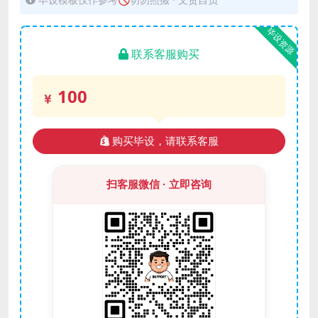
毕设资源
联系客服购买
100
购买毕设，请联系客服
扫客服微信 · 立即咨询