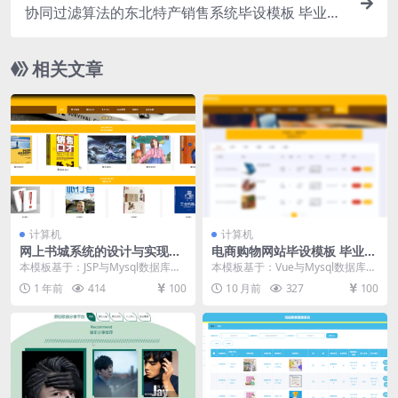
协同过滤算法的东北特产销售系统毕设模板 毕业设
计模板及毕业论文
相关文章
计算机
计算机
网上书城系统的设计与实现毕
电商购物网站毕设模板 毕业设
设模板 毕业设计模板及毕业论
计模板及毕业论文
本模板基于：JSP与Mysql数据库开
本模板基于：Vue与Mysql数据库开
文与PPT
发 系统功能实现 前台功能模块 用
发 系统功能实现 用户信息管理 管
1 年前
414
100
10 月前
327
100
户进入网...
理员可以...