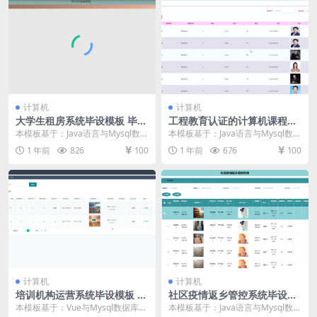
计算机
计算机
大学生租房系统毕设模板 毕业
工程教育认证的计算机课程管
设计模板及毕业论文与PPT
理平台毕设模板 毕业设计模板
本模板基于：Java语言与Mysql数据
本模板基于：Java语言与Mysql数据
及毕业论文
库开发 系统详细设计 系统功能模块
库开发 系统详细实现 管理员模块的
1 年前
826
100
1 年前
676
100
大学...
实现 ...
计算机
计算机
培训机构运营系统毕设模板 毕
社区疫情返乡管控系统毕设模
业设计模板及毕业论文
板 毕业设计模板及毕业论文
本模板基于：Vue与Mysql数据库开
本模板基于：Java语言与Mysql数据