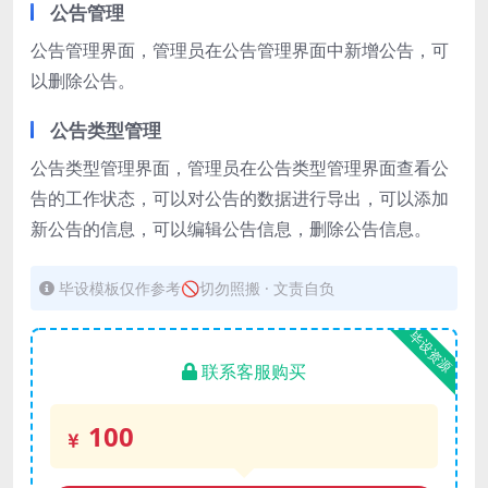
公告管理
公告管理界面，管理员在公告管理界面中新增公告，可
以删除公告。
公告类型管理
公告类型管理界面，管理员在公告类型管理界面查看公
告的工作状态，可以对公告的数据进行导出，可以添加
新公告的信息，可以编辑公告信息，删除公告信息。
毕设模板仅作参考🚫切勿照搬 · 文责自负
毕设资源
联系客服购买
100