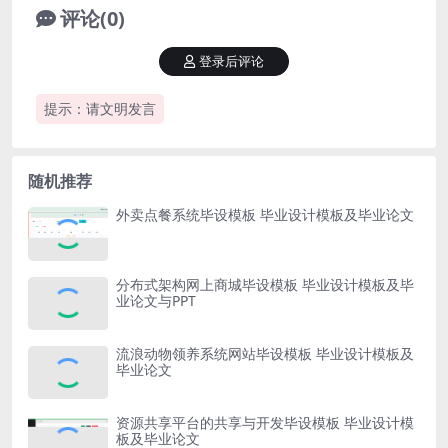
评论(0)
登录后评论
提示：请文明发言
随机推荐
外卖点餐系统毕设模板 毕业设计模板及毕业论文
分布式架构网上商城毕设模板 毕业设计模板及毕
业论文与PPT
流浪动物领养系统网站毕设模板 毕业设计模板及
毕业论文
资源共享平台的共享与开发毕设模板 毕业设计模
板及毕业论文