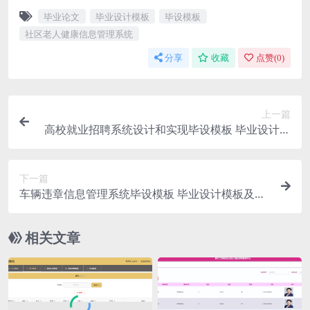
毕业论文
毕业设计模板
毕设模板
社区老人健康信息管理系统
分享
收藏
点赞(
0
)
上一篇
高校就业招聘系统设计和实现毕设模板 毕业设计模
板及毕业论文
下一篇
车辆违章信息管理系统毕设模板 毕业设计模板及毕
业论文
相关文章