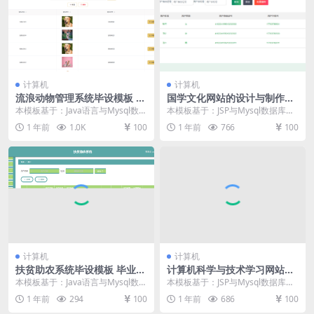
计算机
计算机
流浪动物管理系统毕设模板 毕
国学文化网站的设计与制作毕
业设计模板及毕业论文与任务
设模板 毕业设计模板及毕业论
本模板基于：Java语言与Mysql数据
本模板基于：JSP与Mysql数据库开
书开题报告
文
库开发 系统功能实现 这里主要是对
发 系统功能实现 系统实现部分就是
1 年前
1.0K
100
1 年前
766
100
系统设...
将系统分...
计算机
计算机
扶贫助农系统毕设模板 毕业设
计算机科学与技术学习网站的
计模板及毕业论文
设计与开发毕设模板 毕业设计
本模板基于：Java语言与Mysql数据
本模板基于：JSP与Mysql数据库开
模板及毕业论文与PPT、开题
库开发 系统功能实现 这个环节需要
发 系统功能实现 系统实现部分就是
1 年前
294
100
1 年前
686
100
报告、任务书
使用前...
将系统分...