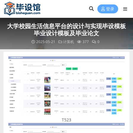
登录
大学校园生活信息平台的设计与实现毕设模板
毕业设计模板及毕业论文
2025-05-21
计算机
377
0
T523