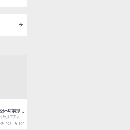
设计与实现
计模板及毕业
ql数据库开发 系
告
个环节，也就可
398
100