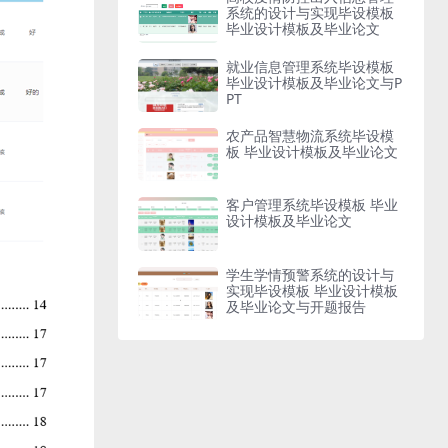
系统的设计与实现毕设模板
毕业设计模板及毕业论文
就业信息管理系统毕设模板
毕业设计模板及毕业论文与P
PT
农产品智慧物流系统毕设模
板 毕业设计模板及毕业论文
客户管理系统毕设模板 毕业
设计模板及毕业论文
学生学情预警系统的设计与
实现毕设模板 毕业设计模板
及毕业论文与开题报告