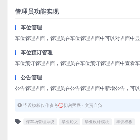
管理员功能实现
车位管理
车位管理界面，管理员在车位管理界面中可以对界面中显
车位预订管理
车位预订管理界面，管理员在车位预订管理界面中查看车
公告管理
公告管理界面，管理员在公告管理界面中新增公告，可以
毕设模板仅作参考🚫切勿照搬 · 文责自负
停车场管理系统
毕业论文
毕业设计模板
毕设模板