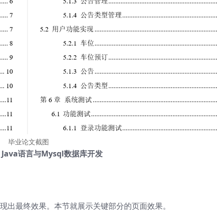
毕业论文截图
ava语言与Mysql数据库开发
现出最终效果。本节就展示关键部分的页面效果。