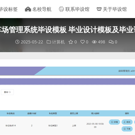
毕设标签
名校导航
联系毕设馆
关于毕设馆
车场管理系统毕设模板 毕业设计模板及毕业
2025-05-22
计算机
0
0
498
0