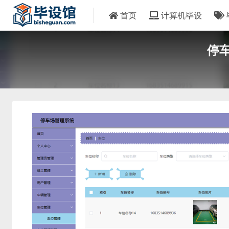
首页
计算机毕设
停