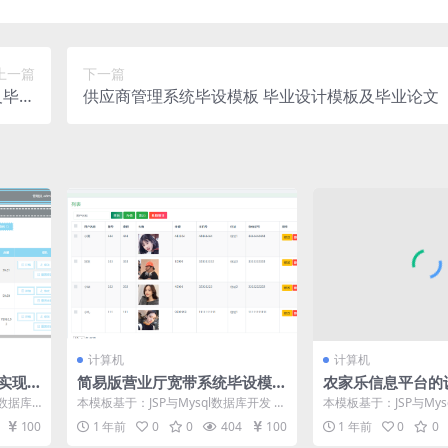
上一篇
下一篇
及毕业
供应商管理系统毕设模板 毕业设计模板及毕业论文
论文
计算机
计算机
实现
简易版营业厅宽带系统毕设模
农家乐信息平台的
及毕业
板 毕业设计模板及毕业论文
毕设模板 毕业设
l数据库
本模板基于：JSP与Mysql数据库开发 系
本模板基于：JSP与Mys
论文与PPT开题报
要使用
统功能实现 系统实现部分就是将系统
统功能实现 进入到这
100
1 年前
0
0
404
100
1 年前
0
0
分...
以...