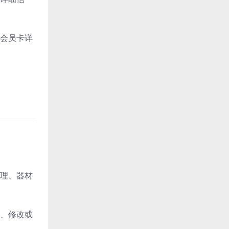
会员卡详
理、器材
、修改或