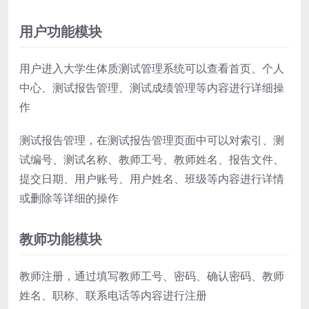
用户功能模块
用户进入大学生体质测试管理系统可以查看首页、个人
中心、测试报告管理、测试成绩管理等内容进行详细操
作
测试报告管理，在测试报告管理页面中可以对索引、测
试编号、测试名称、教师工号、教师姓名、报告文件、
提交日期、用户账号、用户姓名、班级等内容进行详情
或删除等详细的操作
教师功能模块
教师注册，通过填写教师工号、密码、确认密码、教师
姓名、职称、联系电话等内容进行注册