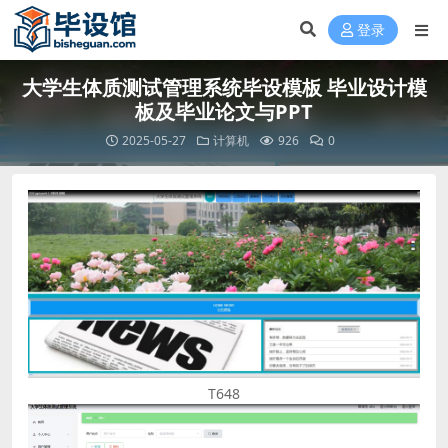
登录
大学生体质测试管理系统毕设模板 毕业设计模
板及毕业论文与PPT
2025-05-27
计算机
926
0
T648