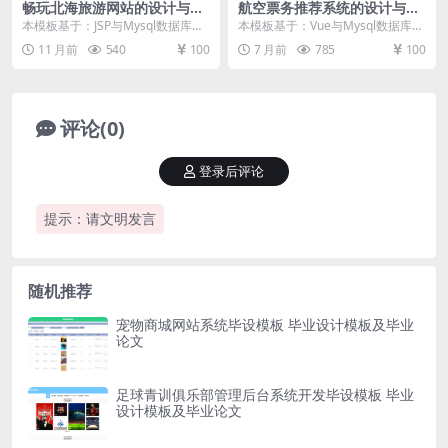
畅玩北海旅游网站的设计与实
航空票务推荐系统的设计与实
现毕设模板 毕业设计模板及毕
现毕设模板 毕业设计模板及毕
本模板基于：JSP与Mysql数据库开
本模板基于：Vue与Mysql数据库开
业论文
业论文
发 系统功能实现 系统实现部分就是
发 系统功能实现 管理员功能模块的
11 月前
540
100
7 月前
785
100
将系统分...
实现 航...
评论(0)
登录后评论
提示：请文明发言
随机推荐
宠物商城网站系统毕设模板 毕业设计模板及毕业
论文
足球青训俱乐部管理后台系统开发毕设模板 毕业
设计模板及毕业论文