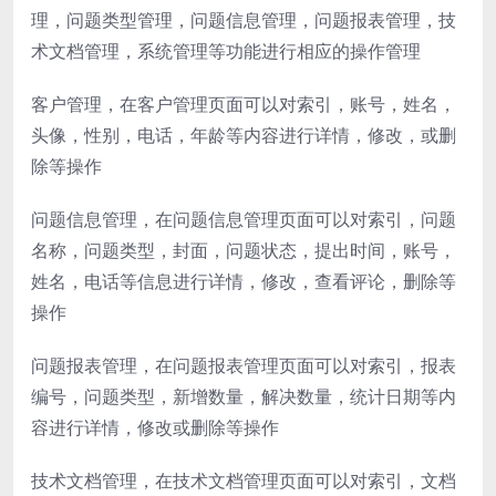
理，问题类型管理，问题信息管理，问题报表管理，技
术文档管理，系统管理等功能进行相应的操作管理
客户管理，在客户管理页面可以对索引，账号，姓名，
头像，性别，电话，年龄等内容进行详情，修改，或删
除等操作
问题信息管理，在问题信息管理页面可以对索引，问题
名称，问题类型，封面，问题状态，提出时间，账号，
姓名，电话等信息进行详情，修改，查看评论，删除等
操作
问题报表管理，在问题报表管理页面可以对索引，报表
编号，问题类型，新增数量，解决数量，统计日期等内
容进行详情，修改或删除等操作
技术文档管理，在技术文档管理页面可以对索引，文档