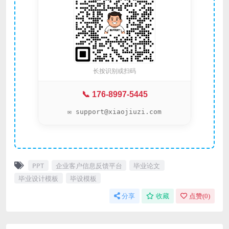
长按识别或扫码
📞 176-8997-5445
✉️ support@xiaojiuzi.com
PPT
企业客户信息反馈平台
毕业论文
毕业设计模板
毕设模板
分享
收藏
点赞(
0
)