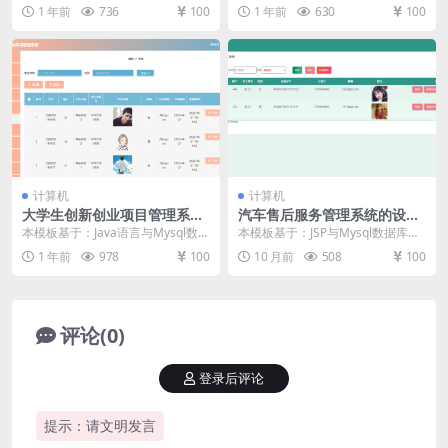
库开发 系统功能实现 管理员功能模
库开发 系统功能实现 这个环节需要
1 年前
736
100
1 年前
630
100
块的实...
使用前...
计算机
计算机
大学生创新创业项目管理系统
汽车售后服务管理系统的设计
毕设模板 毕业设计模板及毕业
与实现毕设模板 毕业设计模板
本模板基于：Java语言与Mysql数据
本模板基于：JSP与Mysql数据库开
论文
及毕业论文
库开发 系统功能实现 这个环节需要
发 系统功能实现 进入到这个环节，
1 年前
978
100
10 月前
508
100
使用前...
也就可以...
评论(0)
登录后评论
提示：请文明发言