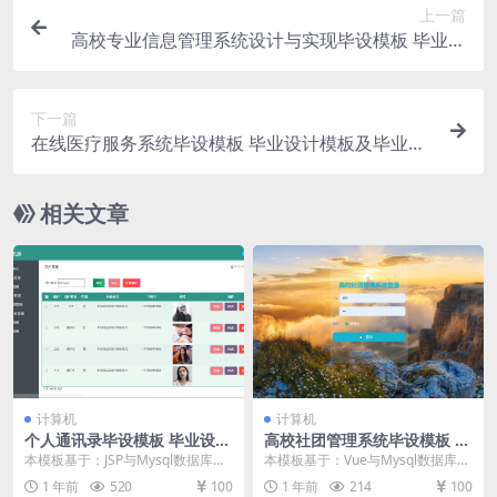
上一篇
高校专业信息管理系统设计与实现毕设模板 毕业设
计模板及毕业论文与PPT开题报告
下一篇
在线医疗服务系统毕设模板 毕业设计模板及毕业论
文与开题报告
相关文章
计算机
计算机
个人通讯录毕设模板 毕业设计
高校社团管理系统毕设模板 毕
模板及毕业论文
业设计模板及毕业论文与任务
本模板基于：JSP与Mysql数据库开
本模板基于：Vue与Mysql数据库开
书开题报告
发 系统功能实现 系统实现部分就是
发 系统界面实现 管理员登录 管理
1 年前
520
100
1 年前
214
100
将系统分...
员输入个...