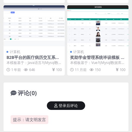
计算机
计算机
B2B平台的医疗病历交互系统
奖助学金管理系统毕设模板 毕
毕设模板 毕业设计模板及毕业
业设计模板及毕业论文与任务
本模板基于：Java语言与Mysql数据
本模板基于：Vue与Mysql数据库开
论文
书开题报告
库开发 管理员角色 医院管理 管理
发 系统功能实现 进入到这个环节，
1 年前
646
100
11 月前
150
100
员可以...
也就可以...
评论(0)
登录后评论
提示：请文明发言