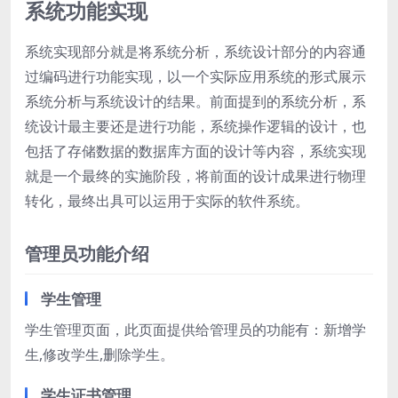
系统功能实现
系统实现部分就是将系统分析，系统设计部分的内容通
过编码进行功能实现，以一个实际应用系统的形式展示
系统分析与系统设计的结果。前面提到的系统分析，系
统设计最主要还是进行功能，系统操作逻辑的设计，也
包括了存储数据的数据库方面的设计等内容，系统实现
就是一个最终的实施阶段，将前面的设计成果进行物理
转化，最终出具可以运用于实际的软件系统。
管理员功能介绍
学生管理
学生管理页面，此页面提供给管理员的功能有：新增学
生,修改学生,删除学生。
学生证书管理