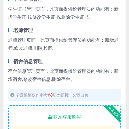
学生证书管理页面，此页面提供给管理员的功能有：新
增学生证书,修改学生证书,删除学生证书。
老师管理
老师管理页面，此页面提供给管理员的功能有：新增老
师,修改老师,删除老师。
宿舍信息管理
宿舍信息管理页面，此页面提供给管理员的功能有：新
增宿舍,修改宿舍信息,删除宿舍。
毕设模板仅作参考🚫切勿照搬 · 文责自负
毕设资源
联系客服购买