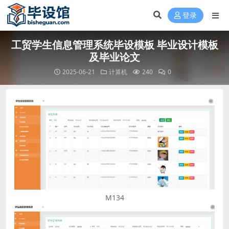
登录
工贸学生信息管理系统毕设模板 毕业设计模板
及毕业论文
2025-06-21
计算机
240
0
M134