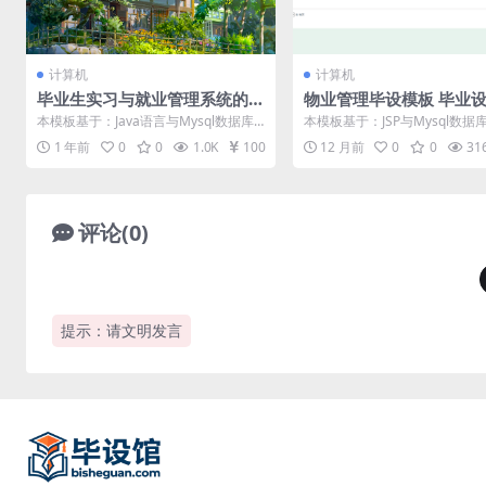
计算机
计算机
毕业生实习与就业管理系统的
物业管理毕设模板 毕业
设计与实现毕设模板 毕业设计
板及毕业论文与开题报告
本模板基于：Java语言与Mysql数据库
本模板基于：JSP与Mysql数据
模板及毕业论文与PPT
开发 系统功能实现 管理员功能介绍
统功能实现 进入到这个环节，
1 年前
0
0
1.0K
100
12 月前
0
0
31
管...
以...
评论(0)
提示：请文明发言