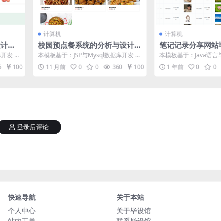
计算机
计算机
设计模
校园预点餐系统的分析与设计
笔记记录分享网站
毕设模板 毕业设计模板及毕业
业设计模板及毕业
库开发 系
本模板基于：JSP与Mysql数据库开发 系
本模板基于：Java语言与
论文与开题报告
也就可
统功能实现 用户功能模块 用户点击进...
开发 系统功能实现 系
6
100
11 月前
0
0
360
100
1 年前
0
0
的...
登录后评论
快速导航
关于本站
个人中心
关于毕设馆
站内工单
联系毕设馆