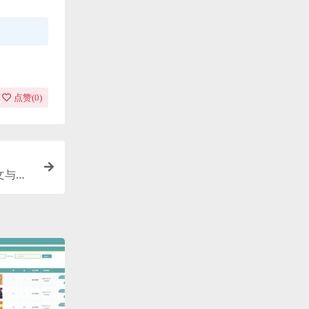
点赞(
0
)
文与任