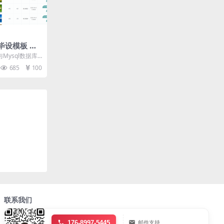
毕设模板 毕
论文
Mysql数据库
统实现这个章节
685
100
联系我们
176-8997-5445
邮件支持