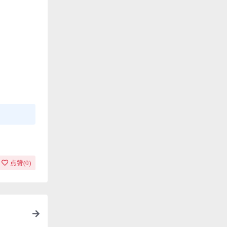
点赞(
0
)