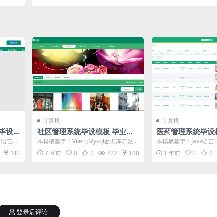
论文
计算机
计算机
毕设
社区管理系统毕设模板 毕业设
医药管理系统毕设
业论文
计模板及毕业论文
计模板及毕业论文
a语言与
本模板基于：Vue与Mysql数据库开发
本模板基于：Java语言与
系统...
系统的实现 功能模块的实现 用户信息
开发 系统实现 下面主
100
7 月前
0
0
222
100
1 年前
0
0
管...
现...
登录后评论