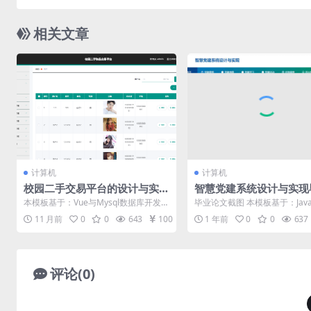
相关文章
计算机
计算机
校园二手交易平台的设计与实
智慧党建系统设计与实现
现毕设模板 毕业设计模板及毕
模板 毕业设计模板及毕
本模板基于：Vue与Mysql数据库开发
毕业论文截图 本模板基于：Jav
业论文
与PPT
系统功能实现 系统实现部分就是将系统
Mysql数据库开发 系统功能实现 
11 月前
0
0
643
100
1 年前
0
0
637
分...
评论(0)