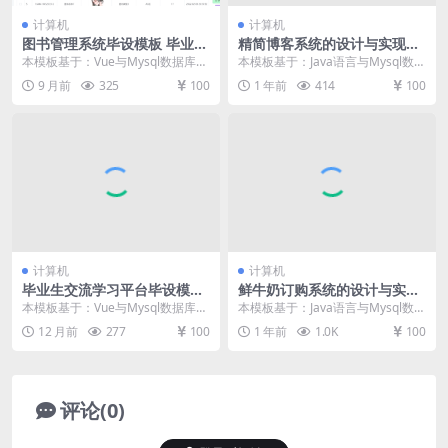
计算机
计算机
图书管理系统毕设模板 毕业设
精简博客系统的设计与实现毕
计模板及毕业论文
设模板 毕业设计模板及毕业论
本模板基于：Vue与Mysql数据库开
本模板基于：Java语言与Mysql数据
文
发 系统功能实现 这里主要是对系统
库开发 系统实现 个人中心 通过设
9 月前
325
100
1 年前
414
100
设计实现...
计的个...
计算机
计算机
毕业生交流学习平台毕设模板
鲜牛奶订购系统的设计与实现
毕业设计模板及毕业论文
毕设模板 毕业设计模板及毕业
本模板基于：Vue与Mysql数据库开
本模板基于：Java语言与Mysql数据
论文与任务书开题报告
发 系统功能实现 学生管理 管理员
库开发 系统功能实现 编程人员在搭
12 月前
277
100
1 年前
1.0K
100
管理学生...
建的开...
评论(0)