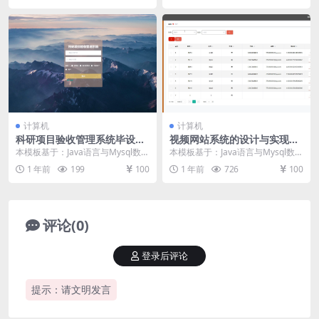
计算机
计算机
科研项目验收管理系统毕设模
视频网站系统的设计与实现毕
板 毕业设计模板及毕业论文
设模板 毕业设计模板及毕业论
本模板基于：Java语言与Mysql数据
本模板基于：Java语言与Mysql数据
文
库开发 系统实现 管理员功能介绍
库开发 用户信息管理 管理员管理用
1 年前
199
100
1 年前
726
100
管理员...
户信息...
评论(0)
登录后评论
提示：请文明发言