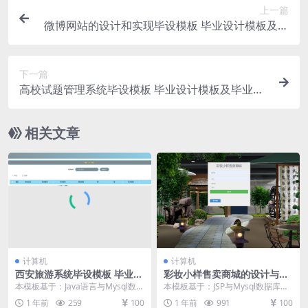
上一篇
微博网站的设计和实现毕设模板 毕业设计模板及毕
业论文
下一篇
高校试题管理系统毕设模板 毕业设计模板及毕业论
文
相关文章
计算机
计算机
西安旅游系统毕设模板 毕业设
彩妆小样售卖商城的设计与实
计模板及毕业论文
现毕设模板 毕业设计模板及毕
本模板基于：Java语言与Mysql数据
本模板基于：JSP与Mysql数据库开
业论文
库开发 系统功能实现 编程人员在搭
发 系统功能实现 用户功能模块 用
1 年前
259
100
1 年前
991
100
建的开...
户点击进...