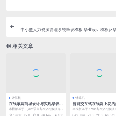
中小型人力资源管理系统毕设模板 毕业设计模板及
相关文章
计算机
计算机
在线家具商城设计与实现毕设
智能交互式在线网上花店
模板 毕业设计模板及毕业论文
发毕设模板 毕业设计模
本模板基于：Java语言与Mysql数据库
本模板基于：Vue与Mysql数据
与任务书
业论文与任务书
开发 系统实现 这个环节需要使用前面
系统功能实现 系统实现部分就
1 年前
0
0
642
100
9 月前
0
0
571