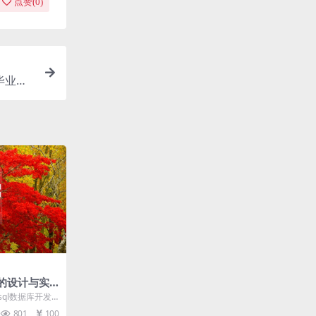
点赞(
0
)
毕业论
的设计与实
设计模板及毕
sql数据库开发
能介绍 管理员
801
100