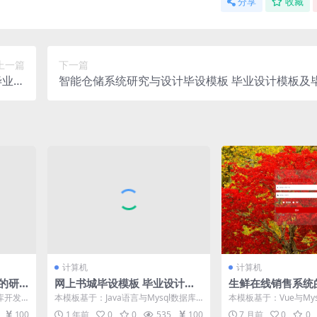
分享
收藏
上一篇
下一篇
毕业论
智能仓储系统研究与设计毕设模板 毕业设计模板及
文
文与PPT
计算机
计算机
的研
网上书城毕设模板 毕业设计模
生鲜在线销售系统
板及毕
板及毕业论文与PPT
现毕设模板 毕业
库开发
本模板基于：Java语言与Mysql数据库
本模板基于：Vue与My
业论文
是将系统
开发 系统详细设计 系统功能模块 网
系统功能实现 管理员功
100
1 年前
0
0
535
100
7 月前
0
0