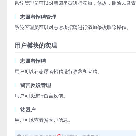
系统管理员可以对新闻类型进行添加，修改，删除以及查
志愿者招聘管理
系统管理员可以对志愿者招聘进行添加修改删除操作。
用户模块的实现
志愿者招聘
用户可以在志愿者招聘进行收藏和应聘。
留言反馈管理
用户可以进行留言反馈。
贫困户
用户可以查看贫困户信息。