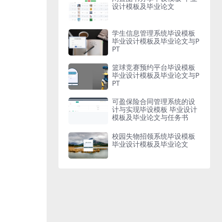
设计模板及毕业论文
学生信息管理系统毕设模板
毕业设计模板及毕业论文与P
PT
篮球竞赛预约平台毕设模板
毕业设计模板及毕业论文与P
PT
可盈保险合同管理系统的设
计与实现毕设模板 毕业设计
模板及毕业论文与任务书
校园失物招领系统毕设模板
毕业设计模板及毕业论文