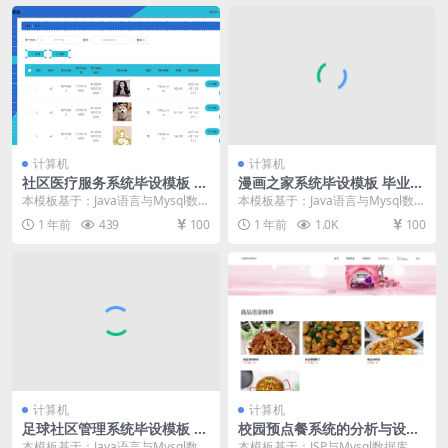
计算机
计算机
社区医疗服务系统毕设模板 毕
漫画之家系统毕设模板 毕业设
业设计模板及毕业论文
计模板及毕业论文与PPT
本模板基于：Java语言与Mysql数据
本模板基于：Java语言与Mysql数据
库开发 系统功能实现 这个环节需要
库开发 系统功能实现 系统功能模块
1 年前
439
100
1 年前
1.0K
100
使用前...
“漫...
计算机
计算机
足球社区管理系统毕设模板 毕
校园预点餐系统的分析与设计
业设计模板及毕业论文
毕设模板 毕业设计模板及毕业
本模板基于：Java语言与Mysql数据
本模板基于：JSP与Mysql数据库开