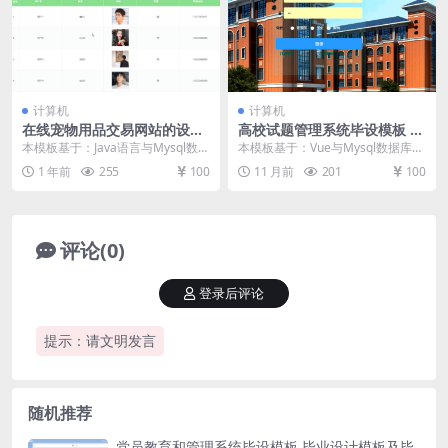
计算机
计算机
在线宠物用品交易网站的设计
高校试题管理系统毕设模板 毕
与实现毕设模板 毕业设计模板
业设计模板及毕业论文
本模板基于：Java语言与Mysql数据
本模板基于：Vue与Mysql数据库开
及毕业论文与PPT
库开发 管理员模块的实现 用户信息
发 系统的实现 登录模块的实现 用
1 年前
255
100
11 月前
201
100
管理 ...
户要想进...
评论(0)
登录后评论
提示：请文明发言
随机推荐
党员教育和管理系统毕设模板 毕业设计模板及毕