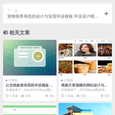
下一篇
宠物领养系统的设计与实现毕设模板 毕业设计模板
及毕业论文与PPT开题报告
相关文章
计算机
计算机
公交线路查询系统毕设模板 毕
蜀都天香酒楼的网站设计与实
业设计模板及毕业论文
现毕设模板 毕业设计模板及毕
本模板基于：Java语言与Mysql数据
本模板基于：JSP与Mysql数据库开
业论文
库开发 系统实现 系统实现这个章节
发 系统功能实现 管理员功能模块实
1 年前
676
100
1 年前
835
100
的内容...
现 管理...