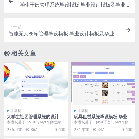
学生干部管理系统毕设模板 毕业设计模板及毕业论
文
下一篇
智能无人仓库管理毕设模板 毕业设计模板及毕业论
文
相关文章
计算机
计算机
大学生社团管理系统的设计与
玩具租赁系统毕设模板 毕业设
实现毕设模板 毕业设计模板及
计模板及毕业论文
本模板基于：Vue与Mysql数据库开
本模板基于：Java语言与Mysql数据
毕业论文与任务书开题报告
发 系统功能实现 个人中心 通过设
库开发 系统功能实现 这个环节需要
6 月前
867
100
1 年前
447
100
计的个人...
使用前...