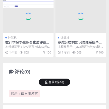
计算机
计算机
数计学院学生综合素质评价系
多维分类的知识管理系统毕设
统的设计与开发毕设模板 毕业
模板 毕业设计模板及毕业论文
本模板基于：Java语言与Mysql数据
本模板基于：Java语言与Mysql数据
设计模板及毕业论文
库开发 系统实现 管理员功能模块的
库开发 系统实现 对多维分类的知识
1 年前
803
100
1 年前
509
100
实现 ...
管理系...
评论(0)
登录后评论
提示：请文明发言