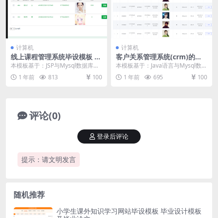
计算机
计算机
线上课程管理系统毕设模板 毕
客户关系管理系统(crm)的设
业设计模板及毕业论文
计与实现毕设模板 毕业设计模
本模板基于：JSP与Mysql数据库开
本模板基于：Java语言与Mysql数据
板及毕业论文
发 系统功能实现 系统实现部分就是
库开发 系统实现 系统实现部分就是
1 年前
813
100
1 年前
695
100
将系统分...
将系统...
评论(0)
登录后评论
提示：请文明发言
随机推荐
小学生课外知识学习网站毕设模板 毕业设计模板