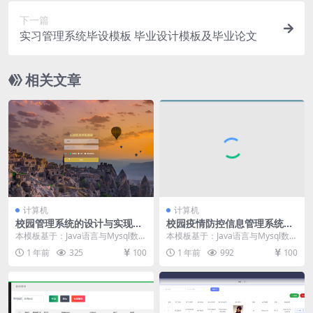
下一篇
实习管理系统毕设模板 毕业设计模板及毕业论文
相关文章
计算机
计算机
校园管理系统的设计与实现毕
校园疫情防控信息管理系统的
设模板 毕业设计模板及毕业论
设计与实现毕设模板 毕业设计
本模板基于：Java语言与Mysql数据
本模板基于：Java语言与Mysql数据
文与PPT
模板及毕业论文
库开发 管理员功能模块 管理员登
库开发 系统功能实现 编程人员在搭
1 年前
325
100
1 年前
992
100
录，通过...
建的开...