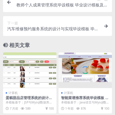
教师个人成果管理系统毕设模板 毕业设计模板及毕
业论文与开题报告
下一篇
汽车维修预约服务系统的设计与实现毕设模板 毕业
设计模板及毕业论文与开题报告
相关文章
计算机
计算机
蛋糕甜品店管理系统的设计与
智能菜谱推荐系统毕设模板 毕
开发毕设模板 毕业设计模板及
业设计模板及毕业论文与PPT
本模板基于：JSP与Mysql数据库开
本模板基于：Java语言与Mysql数据
毕业论文与开题报告
发 系统功能实现 个人中心 个人中
库开发 系统功能实现 系统功能实现
7 月前
589
100
1 年前
876
100
心模块设...
当人...