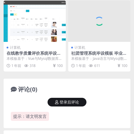
计算机
计算机
在线教学质量评价系统毕设模
社团管理系统毕设模板 毕业设
板 毕业设计模板及毕业论文与
计模板及毕业论文
本模板基于：Vue与Mysql数据库开
本模板基于：Java语言与Mysql数据
开题报告
发 系统详细实现 管理员模块的实现
库开发 系统详细实现 管理员模块的
1 年前
318
100
1 年前
611
100
学生信...
实现 ...
评论(0)
登录后评论
提示：请文明发言