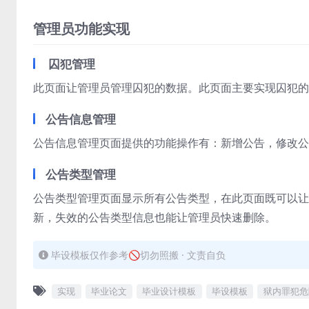
管理员功能实现
囚犯管理
此页面让管理员管理囚犯的数据。此页面主要实现囚犯的
公告信息管理
公告信息管理页面提供的功能操作有：新增公告，修改公
公告类型管理
公告类型管理页面显示所有公告类型，在此页面既可以让
新，失效的公告类型信息也能让管理员快速删除。
毕设模板仅作参考🚫切勿照搬 · 文责自负
实现
毕业论文
毕业设计模板
毕设模板
狱内罪犯危