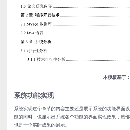
本模板基于：J
系统功能实现
系统实现这个章节的内容主要还是展示系统的功能界面设
能的同时，也显示出系统各个功能的界面实现效果，该部
也是一个实际成果的展示。