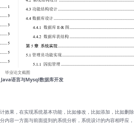
毕业论文截图
ava语言与Mysql数据库开发
计效果，在实现系统基本功能，比如修改，比如添加，比如删除
分内容一方面与前面提到的系统分析，系统设计的内容相呼应，