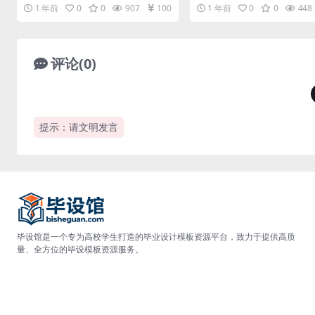
文
统的实现 学生功能模块的实现 学生进...
统功能实现 系统实现部分就是
1 年前
0
0
907
100
1 年前
0
0
448
分...
评论(0)
提示：请文明发言
毕设馆是一个专为高校学生打造的毕业设计模板资源平台，致力于提供高质
量、全方位的毕设模板资源服务。