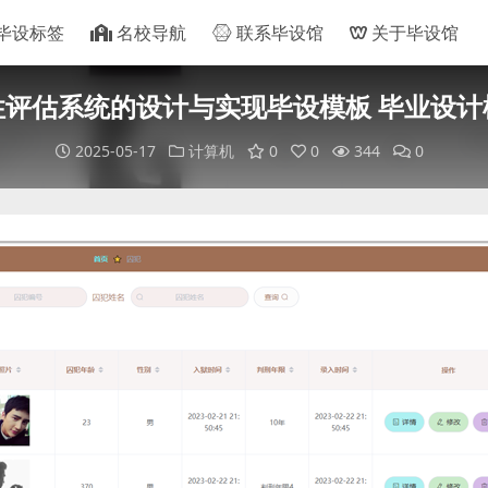
毕设标签
名校导航
联系毕设馆
关于毕设馆
性评估系统的设计与实现毕设模板 毕业设计
2025-05-17
计算机
0
0
344
0