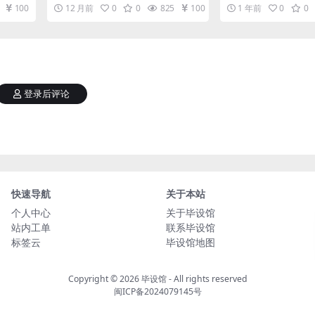
论文与PPT
将系统
系统详细实现 用户管理 汽车租赁系统
系统功能实现 登录模块
100
12 月前
0
0
825
100
1 年前
0
0
业...
想...
登录后评论
快速导航
关于本站
个人中心
关于毕设馆
站内工单
联系毕设馆
标签云
毕设馆地图
Copyright © 2026
毕设馆
- All rights reserved
闽ICP备2024079145号