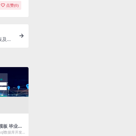
点赞(
0
)
板及毕
模板 毕业设
sql数据库开发