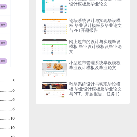
设计模板及毕业论文
论坛系统设计与实现毕设模
板 毕业设计模板及毕业论文
与PPT开题报告
网上超市的设计与实现毕设
模板 毕业设计模板及毕业论
文
小型超市管理系统毕设模板
毕业设计模板及毕业论文
秒杀系统设计与实现毕设模
板 毕业设计模板及毕业论文
与PPT、开题报告、任务书