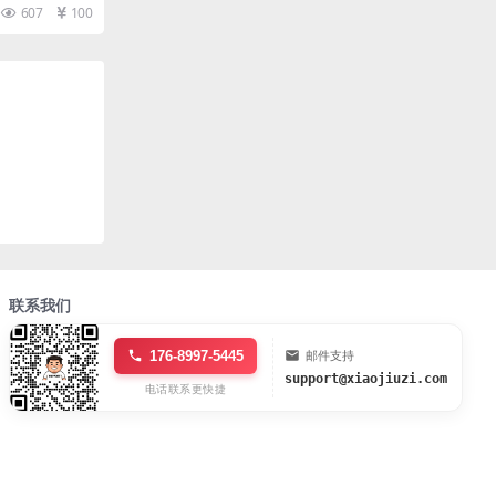
的实现 用户要
607
100
联系我们
176-8997-5445
邮件支持
support@xiaojiuzi.com
电话联系更快捷