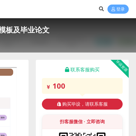
登录
模板及毕业论文
毕设资源
联系客服购买
100
购买毕设，请联系客服
扫客服微信 · 立即咨询