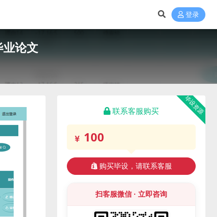
登录
毕业论文
毕设资源
联系客服购买
100
购买毕设，请联系客服
扫客服微信 · 立即咨询