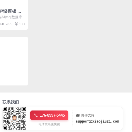
毕设模板 毕
论文
Mysql数据库
程人员在搭建的
285
100
联系我们
176-8997-5445
邮件支持
support@xiaojiuzi.com
电话联系更快捷