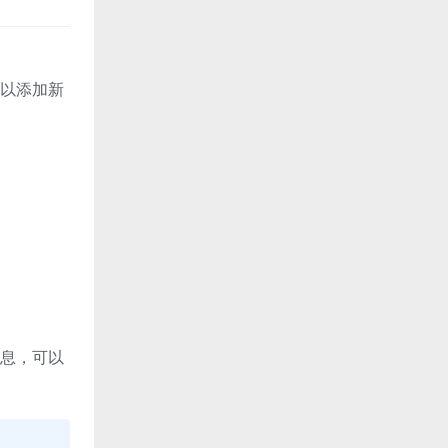
以添加新
息，可以