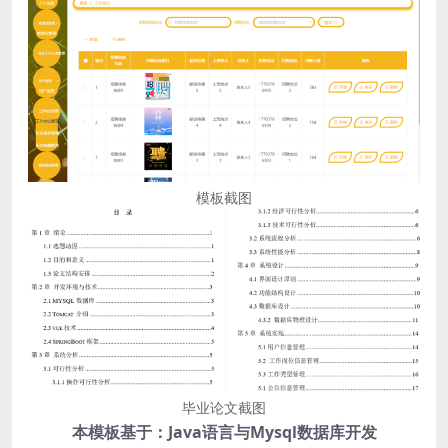
模板截图
毕业论文截图
本模板基于：Java语言与Mysql数据库开发