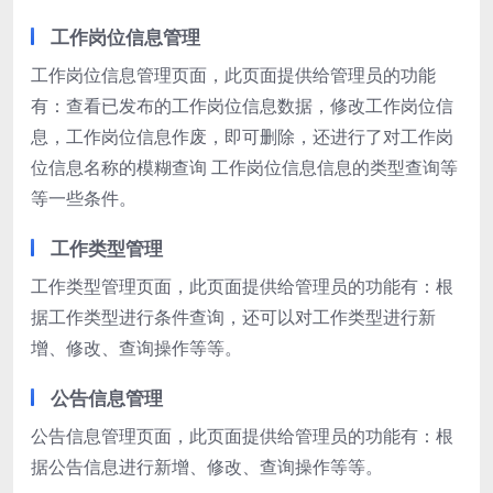
工作岗位信息管理
工作岗位信息管理页面，此页面提供给管理员的功能
有：查看已发布的工作岗位信息数据，修改工作岗位信
息，工作岗位信息作废，即可删除，还进行了对工作岗
位信息名称的模糊查询 工作岗位信息信息的类型查询等
等一些条件。
工作类型管理
工作类型管理页面，此页面提供给管理员的功能有：根
据工作类型进行条件查询，还可以对工作类型进行新
增、修改、查询操作等等。
公告信息管理
公告信息管理页面，此页面提供给管理员的功能有：根
据公告信息进行新增、修改、查询操作等等。