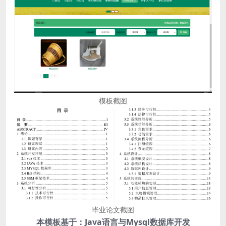
模板截图
毕业论文截图
本模板基于：Java语言与Mysql数据库开发