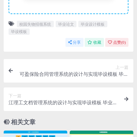
校园失物招领系统
毕业论文
毕业设计模板
毕设模板
分享
收藏
点赞(
0
)
上一篇
可盈保险合同管理系统的设计与实现毕设模板 毕业
设计模板及毕业论文与任务书
下一篇
江理工文档管理系统的设计与实现毕设模板 毕业设
计模板及毕业论文与开题报告
相关文章