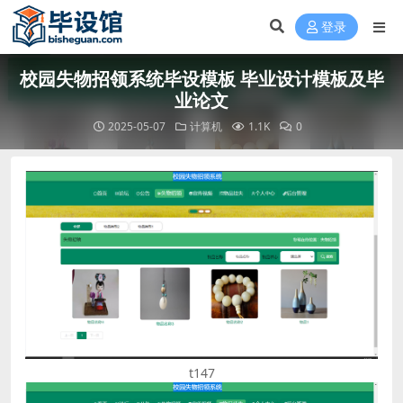
登录
校园失物招领系统毕设模板 毕业设计模板及毕
业论文
2025-05-07
计算机
1.1K
0
t147