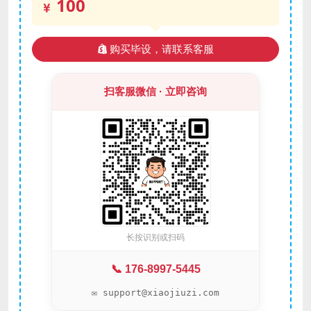
100
购买毕设，请联系客服
扫客服微信 · 立即咨询
长按识别或扫码
📞 176-8997-5445
✉️ support@xiaojiuzi.com