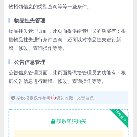
物招领信息的类型查询等等一些条件。
物品挂失管理
物品挂失管理页面，此页面提供给管理员的功能有：根
据物品挂失进行条件查询，还可以对物品挂失进行新
增、修改、查询操作等等。
公告信息管理
公告信息管理页面，此页面提供给管理员的功能有：根
据公告信息进行新增、修改、查询操作等等。
毕设模板仅作参考🚫切勿照搬 · 文责自负
毕设资源
联系客服购买