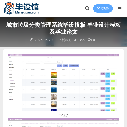
登录
城市垃圾分类管理系统毕设模板 毕业设计模板
及毕业论文
2025-05-20
计算机
388
0
T487