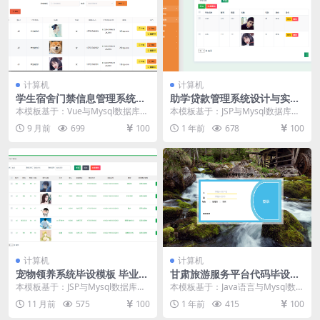
计算机
计算机
学生宿舍门禁信息管理系统毕
助学贷款管理系统设计与实现
设模板 毕业设计模板及毕业论
毕设模板 毕业设计模板及毕业
本模板基于：Vue与Mysql数据库开
本模板基于：JSP与Mysql数据库开
文
论文
发 系统功能实现 功能模块的实现
发 系统功能实现 系统实现部分就是
9 月前
699
100
1 年前
678
100
学生信息...
将系统分...
计算机
计算机
宠物领养系统毕设模板 毕业设
甘肃旅游服务平台代码毕设模
计模板及毕业论文与开题报告
板 毕业设计模板及毕业论文
本模板基于：JSP与Mysql数据库开
本模板基于：Java语言与Mysql数据
发 系统功能实现 进入到这个环节，
库开发 系统功能实现 管理员功能介
11 月前
575
100
1 年前
415
100
也就可以...
绍 管...