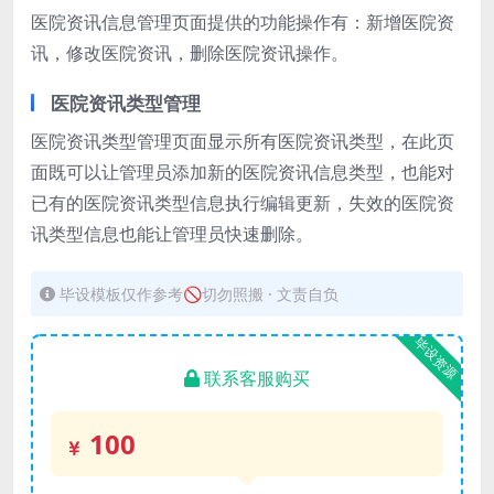
医院资讯信息管理页面提供的功能操作有：新增医院资
讯，修改医院资讯，删除医院资讯操作。
医院资讯类型管理
医院资讯类型管理页面显示所有医院资讯类型，在此页
面既可以让管理员添加新的医院资讯信息类型，也能对
已有的医院资讯类型信息执行编辑更新，失效的医院资
讯类型信息也能让管理员快速删除。
毕设模板仅作参考🚫切勿照搬 · 文责自负
毕设资源
联系客服购买
100