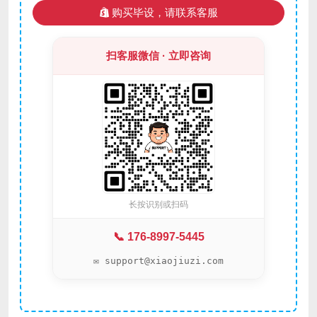
购买毕设，请联系客服
扫客服微信 · 立即咨询
长按识别或扫码
📞 176-8997-5445
✉️ support@xiaojiuzi.com