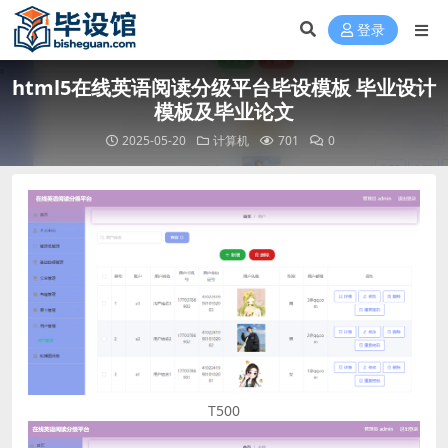
登录
html5在线英语阅读分级平台毕设模板 毕业设计
模板及毕业论文
2025-05-20
计算机
701
0
T500