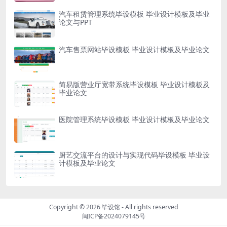
汽车租赁管理系统毕设模板 毕业设计模板及毕业
论文与PPT
汽车售票网站毕设模板 毕业设计模板及毕业论文
简易版营业厅宽带系统毕设模板 毕业设计模板及
毕业论文
医院管理系统毕设模板 毕业设计模板及毕业论文
厨艺交流平台的设计与实现代码毕设模板 毕业设
计模板及毕业论文
Copyright © 2026
毕设馆
- All rights reserved
闽ICP备2024079145号