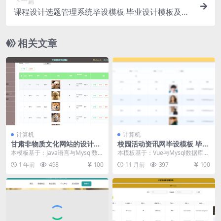
下一篇
课程设计选题管理系统毕设模板 毕业设计模板及毕
业论文与PPT
相关文章
计算机
计算机
甘肃非物质文化网站的设计与
校园活动资讯网毕设模板 毕业
开发毕设模板 毕业设计模板及
设计模板及毕业论文
本模板基于：Java语言与Mysql数据
本模板基于：Vue与Mysql数据库开
毕业论文
库开发 用户信息管理 用户信息管理
发 系统功能实现 用户信息管理 管
1 年前
498
100
11 月前
397
100
页面，...
理员可以...