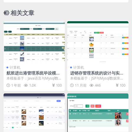
PPT任务书
相关文章
计算机
计算机
航班进出港管理系统毕设模板
进销存管理系统的设计与实现
毕业设计模板及毕业论文
毕设模板 毕业设计模板及毕业
本模板基于：Java语言与Mysql数据
本模板基于：JSP与Mysql数据库开
论文
库开发 系统功能实现 编程人员在搭
发 系统功能实现 系统实现部分就是
1 年前
1.0K
100
11 月前
446
100
建的开...
将系统分...