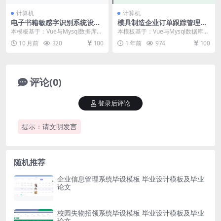
计算机
计算机
电子书籍敏感字识别系统设计
模具制造企业订单跟踪管理系
与实现毕设模板 毕业设计模板
统毕设模板 毕业设计模板及毕
本模板基于：Vue与Mysql数据库开
本模板基于：Vue与Mysql数据库开
及毕业论文
业论文
发 系统功能实现 系统实现部分就是
发 系统功能实现 系统实现部分就是
10 月前
320
100
1 年前
974
100
将系统分...
将系统分...
评论(0)
登录后评论
提示：请文明发言
随机推荐
企业信息管理系统毕设模板 毕业设计模板及毕业
论文
校园失物招领系统毕设模板 毕业设计模板及毕业
论文