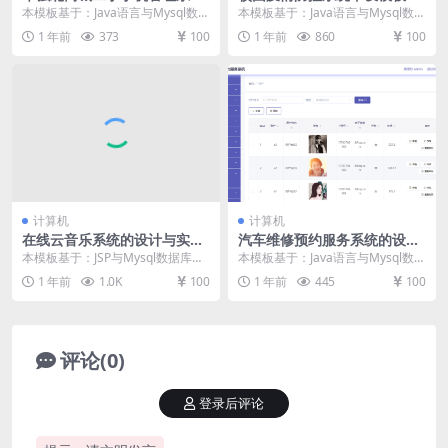
毕设模板 毕业设计模板及毕业
业设计模板及毕业论文
本模板基于：Java语言与Mysql数据
本模板基于：Java语言与Mysql数据
论文
库开发 系统实现 用户注册功能的界
库开发 系统实现 编程人员在搭建的
1 年前
373
100
1 年前
860
100
面实现...
开发环...
计算机
计算机
在线云音乐系统的设计与实现
汽车维修预约服务系统的设计
毕设模板 毕业设计模板及毕业
与实现毕设模板 毕业设计模板
本模板基于：JSP与Mysql数据库开
本模板基于：Java语言与Mysql数据
论文与PPT
及毕业论文与开题报告
发 系统功能实现 前台功能模块 通
库开发 系统功能实现 这个环节需要
1 年前
1.0K
100
1 年前
445
100
过点击注...
使用前...
评论(0)
登录后评论