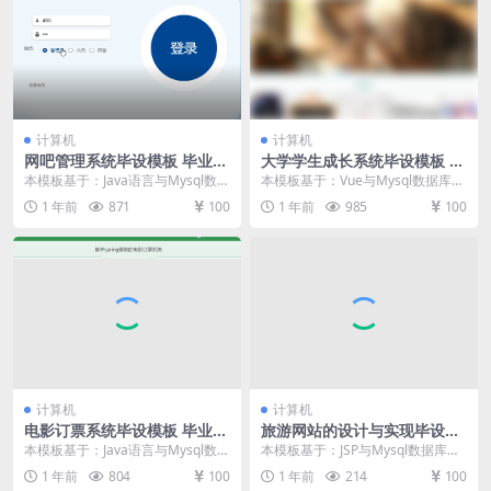
计算机
计算机
网吧管理系统毕设模板 毕业设
大学学生成长系统毕设模板 毕
计模板及毕业论文与PPT
业设计模板及毕业论文
本模板基于：Java语言与Mysql数据
本模板基于：Vue与Mysql数据库开
库开发 系统功能实现 系统登录，用
发 系统功能实现 登录界面的实现
1 年前
871
100
1 年前
985
100
户通过...
用户在登...
计算机
计算机
电影订票系统毕设模板 毕业设
旅游网站的设计与实现毕设模
计模板及毕业论文与PPT
板 毕业设计模板及毕业论文
本模板基于：Java语言与Mysql数据
本模板基于：JSP与Mysql数据库开
库开发 系统详细设计与实现 按照软
发 系统功能实现 系统实现部分就是
1 年前
804
100
1 年前
214
100
件工程...
将系统分...