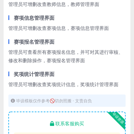
管理员可增删改查教师信息，教师管理界面
赛项信息管理界面
管理员可增删改查赛项信息，赛项信息管理界面
赛项报名管理界面
管理员可查看所有赛项报名信息，并可对其进行审核、
修改和删除操作，赛项报名管理界面
奖项统计管理界面
管理员可增删改查奖项统计信息，奖项统计管理界面
毕设模板仅作参考🚫切勿照搬 · 文责自负
毕设资源
联系客服购买