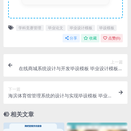
学科竞赛管理
毕业论文
毕业设计模板
毕设模板
分享
收藏
点赞(
0
)
上一篇
在线商城系统设计与开发毕设模板 毕业设计模板及
毕业论文与任务书
下一篇
海滨体育馆管理系统的设计与实现毕设模板 毕业设
计模板及毕业论文
相关文章