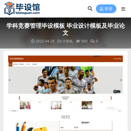
登录
学科竞赛管理毕设模板 毕业设计模板及毕业论
文
2025-04-28
计算机
560
0
t035