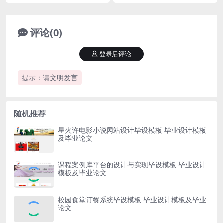
评论(0)
登录后评论
提示：请文明发言
随机推荐
星火许电影小说网站设计毕设模板 毕业设计模板
及毕业论文
课程案例库平台的设计与实现毕设模板 毕业设计
模板及毕业论文
校园食堂订餐系统毕设模板 毕业设计模板及毕业
论文