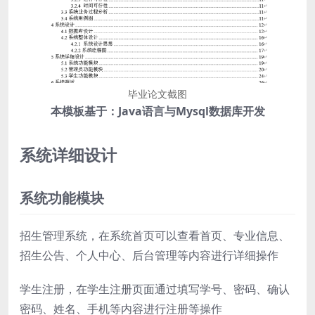
毕业论文截图
本模板基于：Java语言与Mysql数据库开发
系统详细设计
系统功能模块
招生管理系统，在系统首页可以查看首页、专业信息、
招生公告、个人中心、后台管理等内容进行详细操作
学生注册，在学生注册页面通过填写学号、密码、确认
密码、姓名、手机等内容进行注册等操作