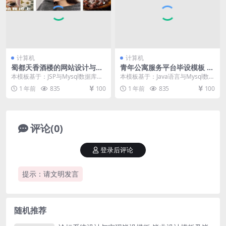
计算机
计算机
蜀都天香酒楼的网站设计与实
青年公寓服务平台毕设模板 毕
现毕设模板 毕业设计模板及毕
业设计模板及毕业论文
本模板基于：JSP与Mysql数据库开
本模板基于：Java语言与Mysql数据
业论文
发 系统功能实现 管理员功能模块实
库开发 系统实现 管理员功能模块的
1 年前
835
100
1 年前
835
100
现 管理...
实现 ...
评论(0)
登录后评论
提示：请文明发言
随机推荐