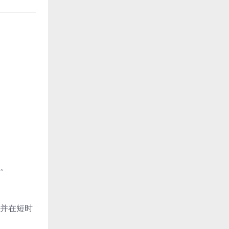
。
并在短时