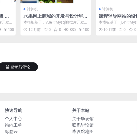
计算机
计算机
板 毕
水果网上商城的开发与设计毕
课程辅导网站的设
设模板 毕业设计模板及毕业论
设模板 毕业设计
库开发
本模板基于：Vue与Mysql数据库开发
本模板基于：JSP与Mys
文与开题报告
文与答辩
店药品
系统功能实现 前台首页 前台首页包含
统功能实现 前台首页 学
9
100
12 月前
0
0
835
100
10 月前
0
0
导...
登录后评论
快速导航
关于本站
个人中心
关于毕设馆
站内工单
联系毕设馆
标签云
毕设馆地图