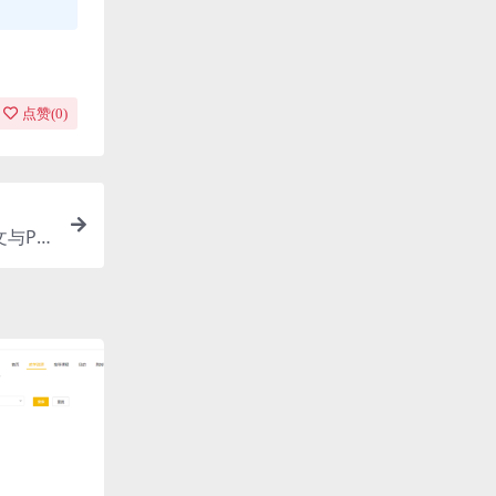
点赞(
0
)
与PP