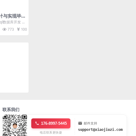
计与实现毕
模板及毕业论
ql数据库开发 系
生必须登录才...
773
100
联系我们
176-8997-5445
邮件支持
support@xiaojiuzi.com
电话联系更快捷