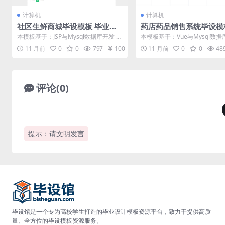
计算机
计算机
社区生鲜商城毕设模板 毕业设
药店药品销售系统毕设模
计模板及毕业论文
业设计模板及毕业论文
本模板基于：JSP与Mysql数据库开发 系
本模板基于：Vue与Mysql数据
统功能实现 在此部分内容中，主要通
系统详细实现 用户信息管理 药
11 月前
0
0
797
100
11 月前
0
0
48
过...
销...
评论(0)
提示：请文明发言
毕设馆是一个专为高校学生打造的毕业设计模板资源平台，致力于提供高质
量、全方位的毕设模板资源服务。