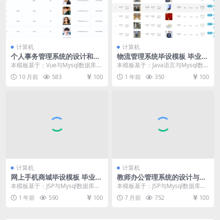
计算机
计算机
个人事务管理系统的设计和实
物流管理系统毕设模板 毕业设
现毕设模板 毕业设计模板及毕
计模板及毕业论文
本模板基于：Vue与Mysql数据库开
本模板基于：Java语言与Mysql数据
业论文
发 系统功能实现 用户信息管理 管
库开发 系统功能实现 编程人员在搭
10 月前
583
100
1 年前
350
100
理员可以...
建的开...
计算机
计算机
网上手机商城毕设模板 毕业设
教师办公管理系统的设计与实
计模板及毕业论文
现毕设模板 毕业设计模板及毕
本模板基于：JSP与Mysql数据库开
本模板基于：JSP与Mysql数据库开
业论文
发 系统功能实现 用户功能模块 用
发 系统功能实现 系统实现部分就是
1 年前
590
100
7 月前
752
100
户点击进...
将系统分...