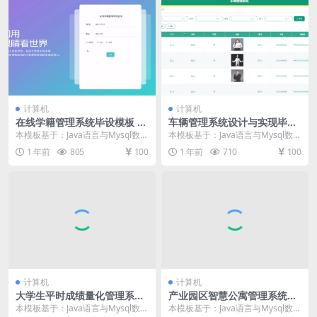
计算机
计算机
在线学籍管理系统毕设模板 毕
车辆管理系统设计与实现毕设
业设计模板及毕业论文与PPT
模板 毕业设计模板及毕业论文
本模板基于：Java语言与Mysql数据
本模板基于：Java语言与Mysql数据
库开发 详细设计与实现 系统用户登
库开发 员工信息管理 车辆管理系统
1 年前
805
100
1 年前
710
100
录，在...
的系统...
计算机
计算机
大学生平时成绩量化管理系统
产业园区智慧公寓管理系统毕
毕设模板 毕业设计模板及毕业
设模板 毕业设计模板及毕业论
本模板基于：Java语言与Mysql数据
本模板基于：Java语言与Mysql数据