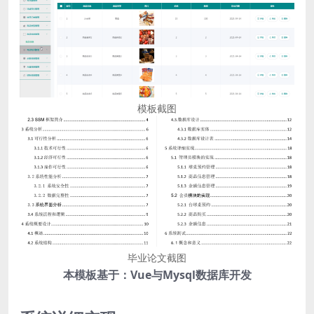
模板截图
毕业论文截图
本模板基于：Vue与Mysql数据库开发