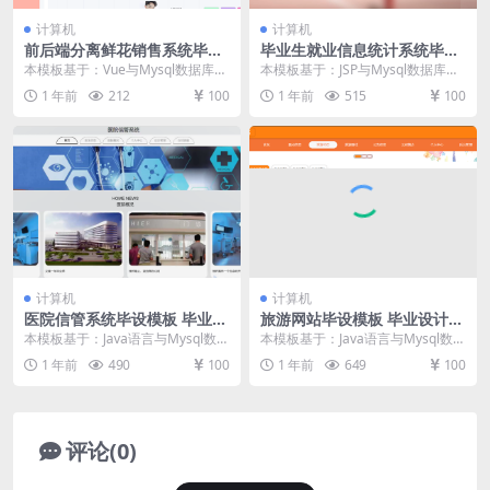
计算机
计算机
前后端分离鲜花销售系统毕设
毕业生就业信息统计系统毕设
模板 毕业设计模板及毕业论文
模板 毕业设计模板及毕业论文
本模板基于：Vue与Mysql数据库开
本模板基于：JSP与Mysql数据库开
与PPT
发 系统功能实现 系统实现部分就是
发 系统详细设计 管理员功能模块
1 年前
212
100
1 年前
515
100
将系统分...
管理员登...
计算机
计算机
医院信管系统毕设模板 毕业设
旅游网站毕设模板 毕业设计模
计模板及毕业论文与PPT
板及毕业论文
本模板基于：Java语言与Mysql数据
本模板基于：Java语言与Mysql数据
库开发 系统功能实现 系统功能模块
库开发 系统功能实现 用户信息管理
1 年前
490
100
1 年前
649
100
医院...
用户...
评论(0)