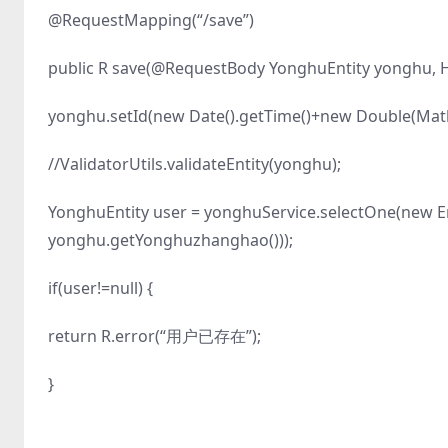
@RequestMapping(“/save”)
public R save(@RequestBody YonghuEntity yonghu, H
yonghu.setId(new Date().getTime()+new Double(Math
//ValidatorUtils.validateEntity(yonghu);
YonghuEntity user = yonghuService.selectOne(new 
yonghu.getYonghuzhanghao()));
if(user!=null) {
return R.error(“用户已存在”);
}