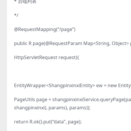
* 后端列表
*/
@RequestMapping(“/page”)
public R page(@RequestParam Map<String, Object> p
HttpServletRequest request){
EntityWrapper<ShangpinxinxiEntity> ew = new Entity
PageUtils page = shangpinxinxiService.queryPage(pa
shangpinxinxi), params), params));
return R.ok().put(“data”, page);