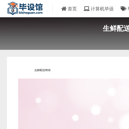
首页
计算机毕设
生鲜配