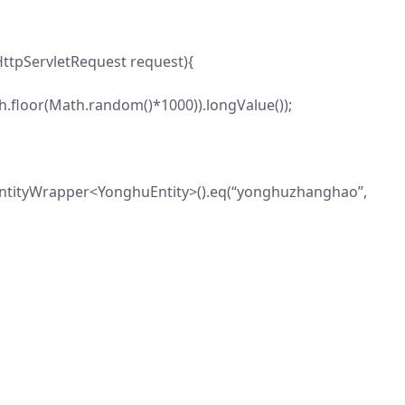
ttpServletRequest request){
.floor(Math.random()*1000)).longValue());
EntityWrapper<YonghuEntity>().eq(“yonghuzhanghao”,