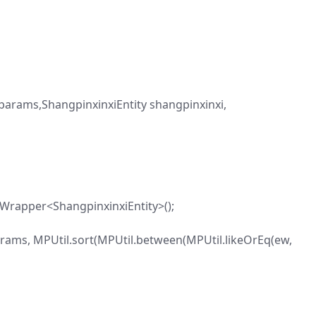
arams,ShangpinxinxiEntity shangpinxinxi,
Wrapper<ShangpinxinxiEntity>();
rams, MPUtil.sort(MPUtil.between(MPUtil.likeOrEq(ew,